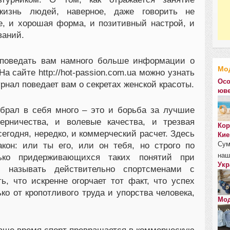
жизнь людей, наверное, даже говорить не
же, и хорошая форма, и позитивный настрой, и
ваний.
поведать вам намного больше информации о
Мо
На сайте http://hot-passion.com.ua можно узнать
Осо
рнал поведает вам о секретах женской красоты.
юве
брал в себя много – это и борьба за лучшие
ерничества, и волевые качества, и трезвая
Кор
егодня, нередко, и коммерческий расчет. Здесь
Кие
Сум
акон: или ты его, или он тебя, но строго по
наш
ко придерживающихся таких понятий при
Укр
 называть действительно спортсменами с
ь, что искренне огорчает тот факт, что успех
ко от кропотливого труда и упорства человека,
Мод