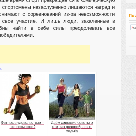
наше время спорт превращается в коммерческую
ко спортсмены незаслуженно лишаются наград и
 снимают с соревнований из-за невозможности
Пои
ь свое участие. И лишь люди, закаленные в
обны найти в себе силы преодолевать все
победителями.
е:
Фитнес в удовольствие –
Даём хорошие советы о
это возможно?
том, как разнообразить
ходьбу