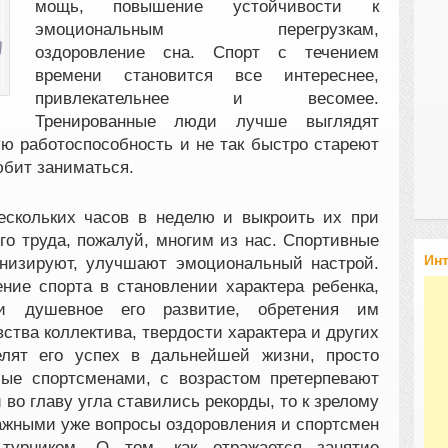
мощь, повышение устойчивости к
эмоциональным перегрузкам,
оздоровление сна. Спорт с течением
времени становится все интереснее,
привлекательнее и весомее.
Тренированные люди лучше выглядят
ю работоспособность и не так быстро стареют
юбит заниматься.
ескольких часов в неделю и выкроить их при
го труда, пожалуй, многим из нас. Спортивные
Ин
онизируют, улучшают эмоциональный настрой.
ение спорта в становлении характера ребенка,
и душевное его развитие, обретения им
ства коллектива, твердости характера и других
елят его успех в дальнейшей жизни, просто
мые спортсменами, с возрастом претерпевают
во главу угла ставились рекорды, то к зрелому
важными уже вопросы оздоровления и спортсмен
ьтурником. О том, как отражается занятие