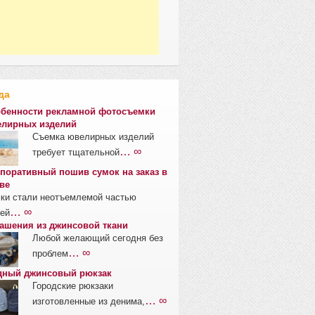
да
бенности рекламной фотосъемки
лирных изделий
Съемка ювелирных изделий
… ∞
требует тщательной
поративный пошив сумок на заказ в
ве
ки стали неотъемлемой частью
… ∞
ей
ашения из джинсовой ткани
Любой желающий сегодня без
… ∞
проблем
ный джинсовый рюкзак
Городские рюкзаки
… ∞
изготовленные из денима,