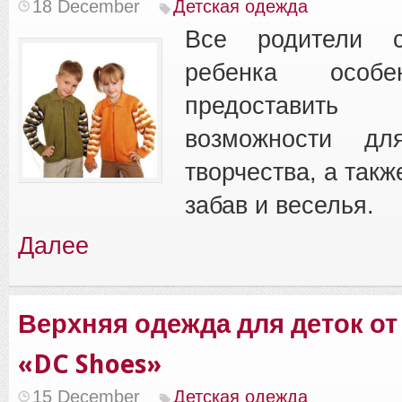
18 December
Детская одежда
Все родители с
ребенка особ
предостави
возможности дл
творчества, а такж
забав и веселья.
Далее
Верхняя одежда для деток о
«DC Shoes»
15 December
Детская одежда