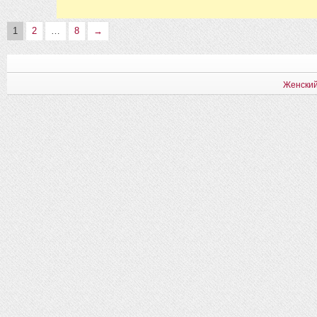
1
2
…
8
→
Женский