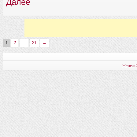
Далее
1
2
…
21
→
Женский