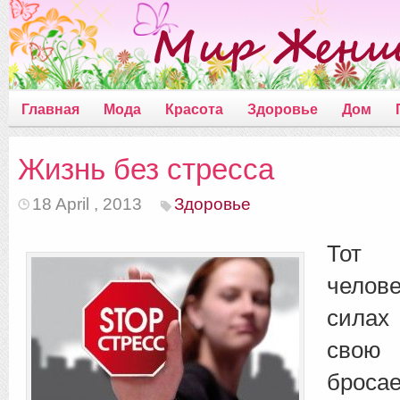
Главная
Мода
Красота
Здоровье
Дом
Жизнь без стресса
18 April , 2013
Здоровье
Тот м
челов
сила
свою 
бро