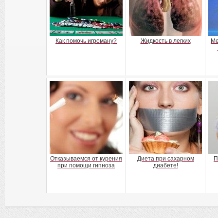
Как помочь игроману?
Жидкость в легких
Ме
Отказываемся от курения
Диета при сахарном
П
при помощи гипноза
диабете!