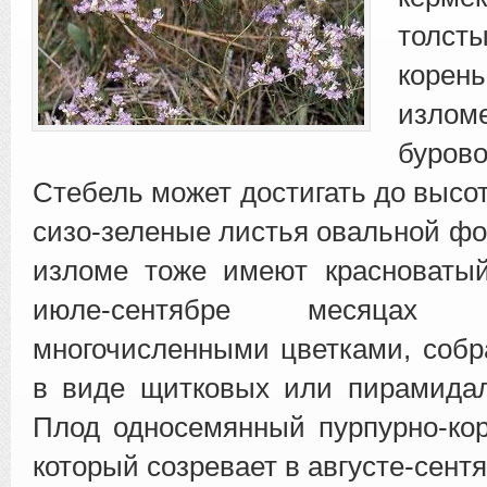
толст
корен
изло
буро
Стебель может достигать до высо
сизо-зеленые
листья овальной фо
изломе тоже имеют красноватый
июле-сентябре месяцах
многочисленными цветками, собр
в виде щитковых или пирамидал
Плод односемянный пурпурно-кор
который созревает в августе-сент