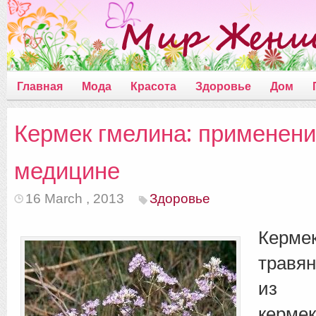
Главная
Мода
Красота
Здоровье
Дом
Кермек гмелина: применени
медицине
16 March , 2013
Здоровье
Керме
травя
из 
керме