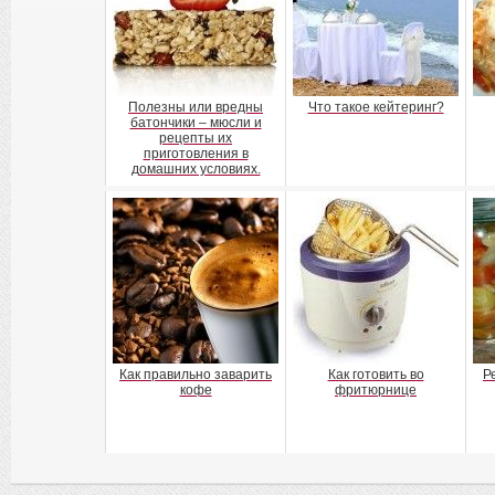
Полезны или вредны
Что такое кейтеринг?
батончики – мюсли и
рецепты их
приготовления в
домашних условиях.
Как правильно заварить
Как готовить во
Р
кофе
фритюрнице