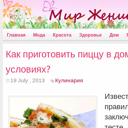
Главная
Мода
Красота
Здоровье
Дом
Как приготовить пиццу в д
условиях?
19 July , 2013
Кулинария
Извес
прав
заклю
тест