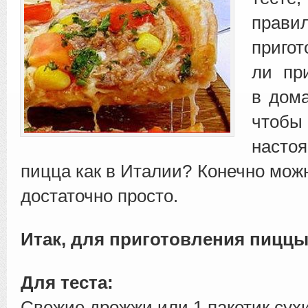
прави
приго
ли пр
в
дома
чтоб
насто
пицца как в Италии? Конечно можн
достаточно просто.
Итак, для приготовления пиццы
Для теста:
Свежие дрожжи или 1 пакетик сух