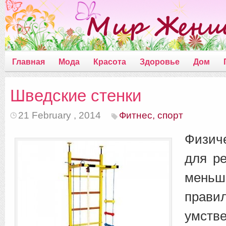
Главная
Мода
Красота
Здоровье
Дом
Шведские стенки
21 February , 2014
Фитнес, спорт
Физиче
для р
мен
прави
умств