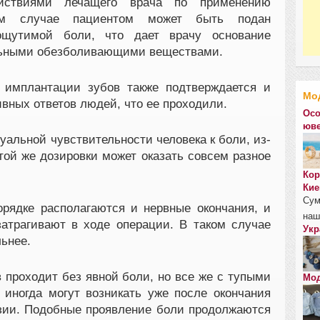
йствиями лечащего врача по применению
ом случае пациентом может быть подан
ощутимой боли, что дает врачу основание
льными обезболивающими веществами.
 имплантации зубов также подтверждается и
Мо
вных ответов людей, что ее проходили.
Осо
юве
уальной чувствительности человека к боли, из-
той же дозировки может оказать совсем разное
Кор
Кие
Сум
рядке располагаются и нервные окончания, и
наш
атрагивают в ходе операции. В таком случае
Укр
ьнее.
 проходит без явной боли, но все же с тупыми
Мод
иногда могут возникать уже после окончания
зии. Подобные проявление боли продолжаются