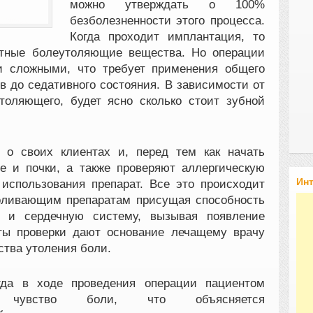
можно утверждать о 100%
безболезненности этого процесса.
Когда проходит имплантация, то
стные болеутоляющие вещества. Но операции
и сложными, что требует применения общего
в до седативного состояния. В зависимости от
толяющего, будет ясно сколько стоит зубной
 о своих клиентах и, перед тем как начать
е и почки, а также проверяют аллергическую
Ин
использования препарат. Все это происходит
боливающим препаратам присущая способность
и и сердечную систему, вызывая появление
аты проверки дают основание лечащему врачу
ства утоления боли.
гда в ходе проведения операции пациентом
я чувство боли, что объясняется