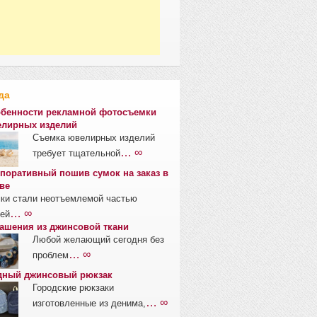
да
бенности рекламной фотосъемки
лирных изделий
Съемка ювелирных изделий
… ∞
требует тщательной
поративный пошив сумок на заказ в
ве
ки стали неотъемлемой частью
… ∞
ей
ашения из джинсовой ткани
Любой желающий сегодня без
… ∞
проблем
ный джинсовый рюкзак
Городские рюкзаки
… ∞
изготовленные из денима,