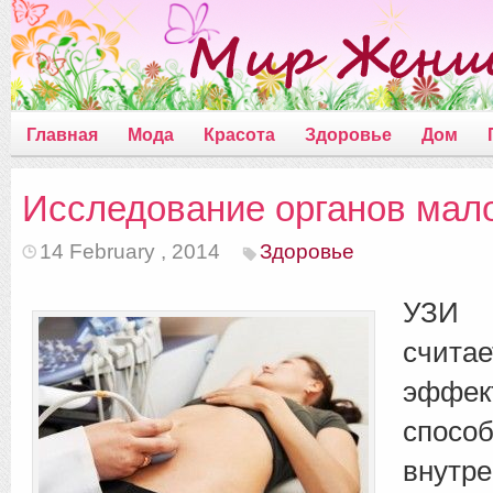
Главная
Мода
Красота
Здоровье
Дом
Исследование органов мало
14 February , 2014
Здоровье
УЗИ 
счита
эффек
спосо
внутр