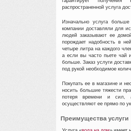
гарантирует получения 
распространенной услуга дос
Изначально услуга больше
компании доставляли для ис
людей заказывают ее домой
порождает надобность в не
четыре литра на каждого чле
а если вы часто пьете чай 
больше. Заказ услуги достав
под рукой необходимое колич
Покупать ее в магазине и не
носить большие тяжести пра
потеря времени и сил, 
осуществляют ее прямо по ук
Преимущества услуги
Услуга «
вода на дом
» имеет 