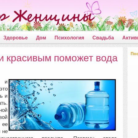
Здоровье
Дом
Психология
Свадьба
Актив
По
и красивым поможет вода
и и
это
ь и
ть.
ной
вой
 ее
 не