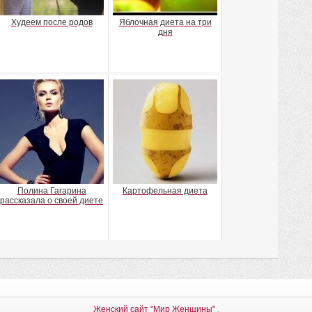
Худеем после родов
Яблочная диета на три
дня
Полина Гагарина
Картофельная диета
рассказала о своей диете
Женский сайт "Мир Женщины"
.