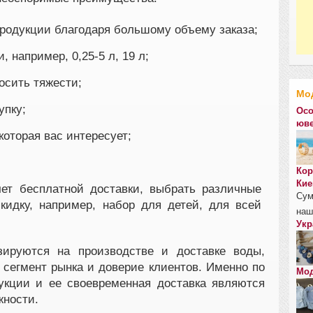
родукции благодаря большому объему заказа;
 например, 0,25-5 л, 19 л;
осить тяжести;
Мо
упку;
Осо
юве
которая вас интересует;
Кор
Кие
ет бесплатной доставки, выбрать различные
Сум
кидку, например, набор для детей, для всей
наш
Укр
зируются на производстве и доставке воды,
 сегмент рынка и доверие клиентов. Именно по
Мод
укции и ее своевременная доставка являются
жности.