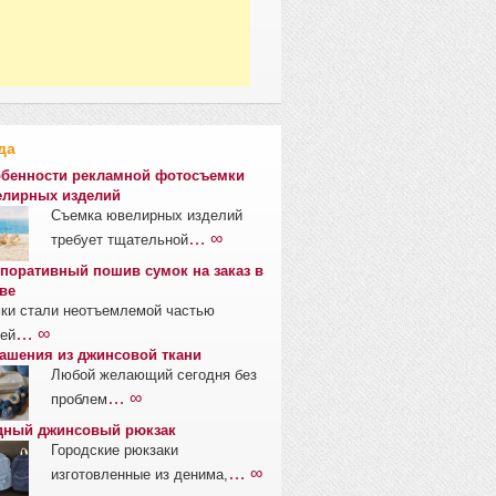
да
бенности рекламной фотосъемки
лирных изделий
Съемка ювелирных изделий
… ∞
требует тщательной
поративный пошив сумок на заказ в
ве
ки стали неотъемлемой частью
… ∞
ей
ашения из джинсовой ткани
Любой желающий сегодня без
… ∞
проблем
ный джинсовый рюкзак
Городские рюкзаки
… ∞
изготовленные из денима,