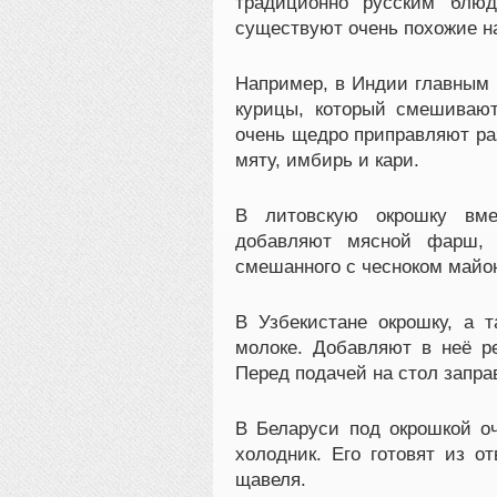
традиционно русским блюд
существуют очень похожие н
Например, в Индии главным 
курицы, который смешивают
очень щедро приправляют ра
мяту, имбирь и кари.
В литовскую окрошку вме
добавляют мясной фарш, 
смешанного с чесноком майо
В Узбекистане окрошку, а т
молоке. Добавляют в неё ре
Перед подачей на стол запра
В Беларуси под окрошкой оч
холодник. Его готовят из о
щавеля.