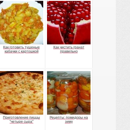
Как готовить тушеные
Как чистить гранат
кабачки с картошкой
правильно
Приготовление пиццы
Рецепты: помидоры на
"четыре сыра"
зиму