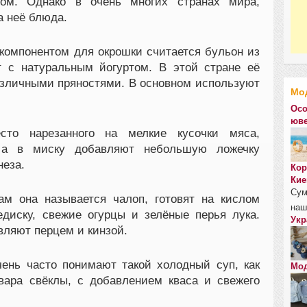
ом. Однако в очень многих странах мира,
а неё блюда.
компонентом для окрошки считается бульон из
 с натуральным йогуртом. В этой стране её
зличными пряностями. В основном используют
Мо
Осо
юве
сто нарезанного на мелкие кусочки мяса,
а в миску добавляют небольшую ложечку
неза.
Кор
Кие
Сум
ам она называется чалоп, готовят на кислом
наш
диску, свежие огурцы и зелёные перья лука.
Укр
вляют перцем и кинзой.
ень часто понимают такой холодный суп, как
Мод
твара свёклы, с добавлением кваса и свежего