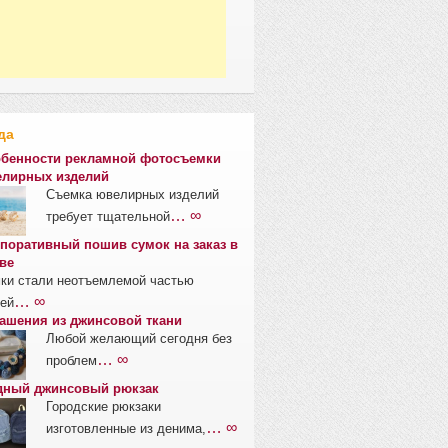
да
бенности рекламной фотосъемки
лирных изделий
Съемка ювелирных изделий
… ∞
требует тщательной
поративный пошив сумок на заказ в
ве
ки стали неотъемлемой частью
… ∞
ей
ашения из джинсовой ткани
Любой желающий сегодня без
… ∞
проблем
ный джинсовый рюкзак
Городские рюкзаки
… ∞
изготовленные из денима,