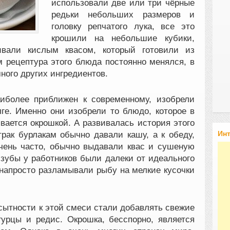
использовали две или три чёрные
редьки небольших размеров и
головку репчатого лука, все это
крошили на небольшие кубики,
вали кислым квасом, который готовили из
м рецептура этого блюда постоянно менялся, в
ного других ингредиентов.
аиболее приближен к современному, изобрели
ге. Именно они изобрели то блюдо, которое в
вается окрошкой. А развивалась история этого
Ин
трак бурлакам обычно давали кашу, а к обеду,
очень часто, обычно выдавали квас и сушеную
а зубы у работников были далеки от идеального
-напросто разламывали рыбу на мелкие кусочки
сытности к этой смеси стали добавлять свежие
гурцы и редис. Окрошка, бесспорно, является