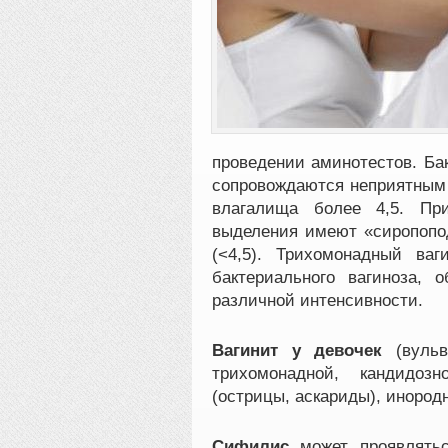
проведении аминотестов. Ба
сопровождаются неприятным
влагалища более 4,5. При
выделения имеют «сиропопо
(<4,5). Трихомонадный ва
бактериального вагиноза,
различной интенсивности.
Вагинит у девочек
(вульв
трихомонадной, кандидоз
(острицы, аскариды), инород
Сифилис
может проявлятьс