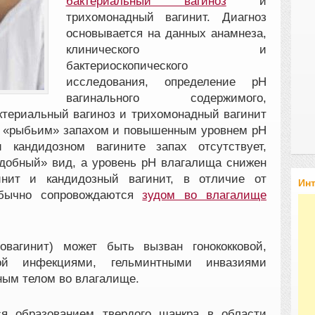
бактериальный вагиноз
и
трихомонадный вагинит. Диагноз
основывается на данных анамнеза,
клинического и
бактериоскопического
исследования, определение рН
вагинального содержимого,
ктериальный вагиноз и трихомонадный вагинит
 «рыбьим» запахом и повышенным уровнем рН
 кандидозном вагините запах отсутствует,
добный» вид, а уровень рН влагалища снижен
гинит и кандидозный вагинит, в отличие от
Ин
 обычно сопровождаются
зудом во влагалище
овагинит) может быть вызван гонококковой,
ной инфекциями, гельминтными инвазиями
ным телом во влагалище.
я образованием твердого шанкра в области