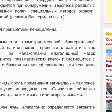
ждается при обнаружении Treponema pallidum с
емном поле», специальных методов окраски,
кций (реакция Вассермана и др.).
я препаратами пенициллина.
Мо
Осо
вается грамотрицательной бактериальной
юве
ый вагинит может привести к развитию, так
. При малакоплакии влагалищный мазок
итов, плазматических клеток и гистиоцитов с
Кор
й и базофильными сфероидальными тельцами
Кие
Сум
наш
Укр
икать после применения вагинальных тампонов
нутри инородных тел. Слизистая оболочка
ычно, эритематозная или покрыта язвами.
Мод
ание язвы влагалища
: определяется закрытие