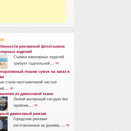
да
бенности рекламной фотосъемки
лирных изделий
Съемка ювелирных изделий
… ∞
требует тщательной
поративный пошив сумок на заказ в
ве
ки стали неотъемлемой частью
… ∞
ей
ашения из джинсовой ткани
Любой желающий сегодня без
… ∞
проблем
ный джинсовый рюкзак
Городские рюкзаки
… ∞
изготовленные из денима,