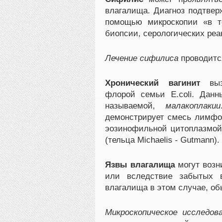
влагалища. Диагноз подтвер
помощью микроскопии «в т
биопсии, серологических реа
Лечение сифилиса
проводитс
Хронический вагинит
вызы
флорой семьи E.coli. Данн
называемой,
малакоплакии
демонстрирует смесь лимфоц
эозинофильной цитоплазмо
(тельца Michaelis - Gutmann).
Язвы влагалища
могут возн
или вследствие забытых в
влагалища в этом случае, об
Микроскопическое исследов