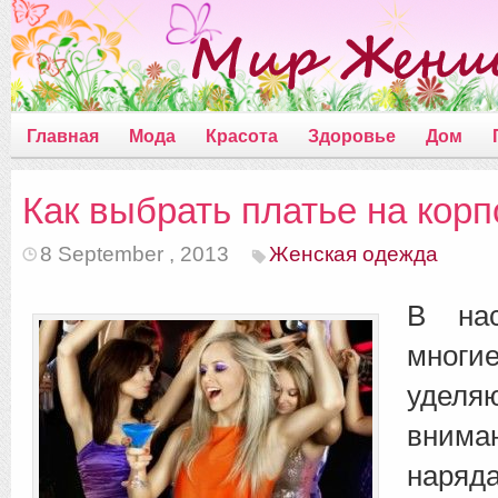
Главная
Мода
Красота
Здоровье
Дом
Как выбрать платье на корп
8 September , 2013
Женская одежда
В нас
мног
удел
вним
наряд