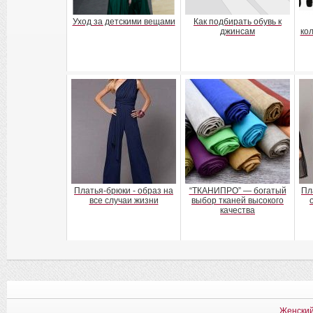
Уход за детскими вещами
Как подбирать обувь к
джинсам
ко
Платья-брюки - образ на
“ТКАНИПРО” — богатый
Пл
все случаи жизни
выбор тканей высокого
качества
Женский