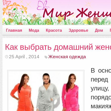
Главная
Мода
Красота
Здоровье
Дом
Как выбрать домашний жен
25 April , 2014
Женская одежда
В осн
пере
улицу,
поря
маки