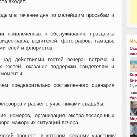
ста входят:
одым в течение дня по малейшим просьбам и
ми привлеченных к обслуживанию праздника
видеографа, водителей, фотографов, тамады,
Мо
мителей и флористов;
Осо
юве
 над действиями гостей вечера: встреча и
х гостей, оказание поддержки свидетелям и
 моменты;
Кор
Кие
ием предварительно составленного сценария
Сум
наш
Укр
еговоров и расчет с участниками свадьбы;
ие номеров, организация экстра-посадочных
Мод
орс-мажорных ситуаций вечера.
яркий процесс, в котором каждому участнику