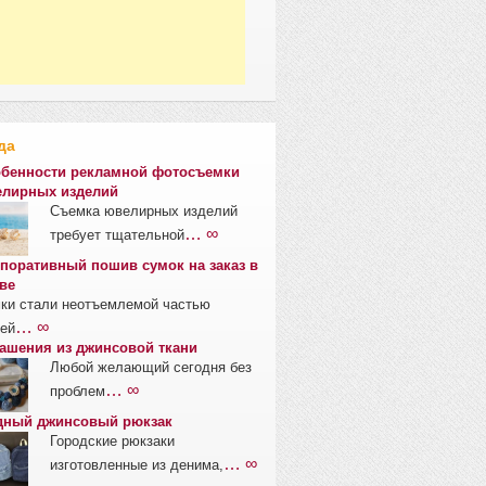
да
бенности рекламной фотосъемки
лирных изделий
Съемка ювелирных изделий
… ∞
требует тщательной
поративный пошив сумок на заказ в
ве
ки стали неотъемлемой частью
… ∞
ей
ашения из джинсовой ткани
Любой желающий сегодня без
… ∞
проблем
ный джинсовый рюкзак
Городские рюкзаки
… ∞
изготовленные из денима,