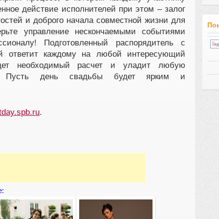
енное действие исполнителей при этом – залог
гостей и доброго начала совместной жизни для
Пои
ерьте управление нескончаемыми событиями
ссионалу! Подготовленный распорядитель с
й ответит каждому на любой интересующий
дет необходимый расчет и уладит любую
ю. Пусть день свадьбы будет ярким и
day.spb.ru
.
е: