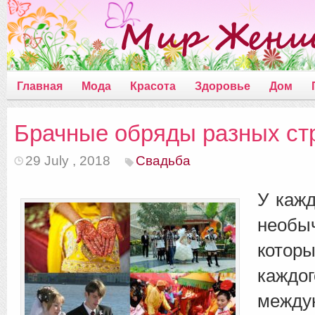
Главная
Мода
Красота
Здоровье
Дом
Брачные обряды разных ст
29 July , 2018
Свадьба
У кажд
необы
кото
каждог
между