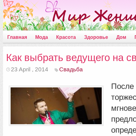
Главная
Мода
Красота
Здоровье
Дом
Как выбрать ведущего на с
23 April , 2014
Свадьба
По
торже
мгнове
предл
опре