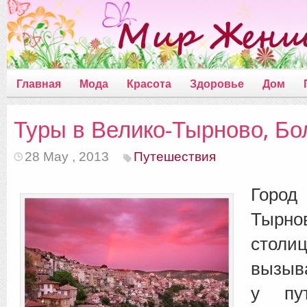
Главная
Мода
Красота
Здоровье
Дом
Туры в Велико-Тырново, Бо
28 May , 2013
Путешествия
Гор
Тырн
столи
вызы
у пут