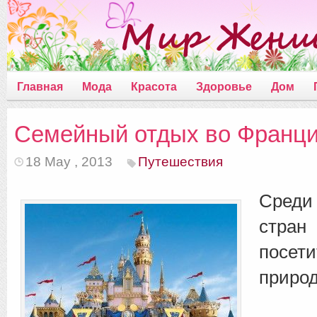
Главная
Мода
Красота
Здоровье
Дом
Семейный отдых во Франц
18 May , 2013
Путешествия
Среди
стра
посет
приро