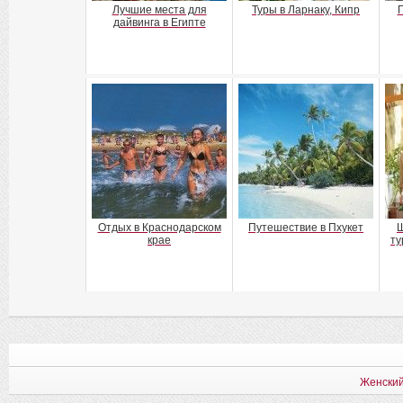
Лучшие места для
Туры в Ларнаку, Кипр
П
дайвинга в Египте
Отдых в Краснодарском
Путешествие в Пхукет
Ш
крае
ту
Женский