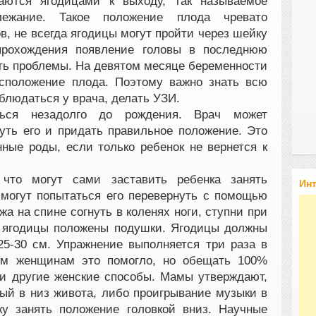
ваются ягодицами к выходу, так называемое
длежание. Такое положение плода чревато
, не всегда ягодицы могут пройти через шейку
 прохождения появление головы в последнюю
ть проблемы. На девятом месяце беременности
асположение плода. Поэтому важно знать всю
аблюдаться у врача, делать УЗИ.
ться незадолго до рождения. Врач может
уть его и придать правильное положение. Это
ные роды, если только ребенок не вернется к
что могут сами заставить ребенка занять
Ин
могут попытаться его перевернуть с помощью
а на спине согнуть в коленях ноги, ступни при
д ягодицы положены подушки. Ягодицы должны
5-30 см. Упражнение выполняется три раза в
гим женщинам это помогло, но обещать 100%
 и другие женские способы. Мамы утверждают,
ный в низ живота, либо проигрывание музыки в
ку занять положение головкой вниз. Научные