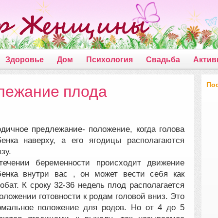
Здоровье
Дом
Психология
Свадьба
Актив
По
лежание плода
одичное предлежание- положение, когда голова
бенка наверху, а его ягодицы располагаются
зу.
течении беременности происходит движение
бенка внутри
вас , он может вести себя как
обат. К сроку 32-36 недель плод располагается
оложении готовности к родам головой вниз. Это
рмальное положение для родов. Но от 4 до 5