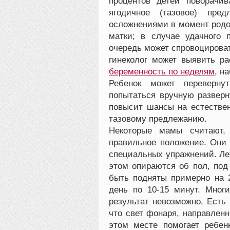
процентов детей поворачи
ягодичное (тазовое) пре
осложнениями в момент родов
матки; в случае удачного
очередь может спровоцирова
гинеколог может выявить р
беременность по неделям
, н
Ребенок может переверну
попытаться вручную разверн
повысит шансы на естествен
тазовому предлежанию.
Некоторые мамы считают, 
правильное положение. Они 
специальных упражнений. Леж
этом опираются об пол, по
быть подняты примерно на 2
день по 10-15 минут. Мно
результат невозможно. Есть
что свет фонаря, направлен
этом месте помогает ребен