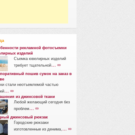
да
бенности рекламной фотосъемки
лирных изделий
Съемка ювелирных изделий
… ∞
требует тщательной
поративный пошив сумок на заказ в
ве
ки стали неотъемлемой частью
… ∞
ей
ашения из джинсовой ткани
Любой желающий сегодня без
… ∞
проблем
ный джинсовый рюкзак
Городские рюкзаки
… ∞
изготовленные из денима,