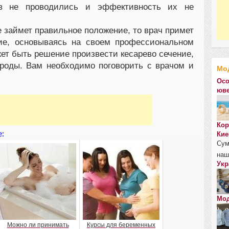
ов не проводились и эффективность их не
е займет правильное положение, то врач примет
ие, основываясь на своем профессиональном
ет быть решение произвести кесарево сечение,
роды. Вам необходимо поговорить с врачом и
Мо
Осо
юве
Кор
е:
Кие
Сум
наш
Укр
Мод
Можно ли принимать
Курсы для беременных