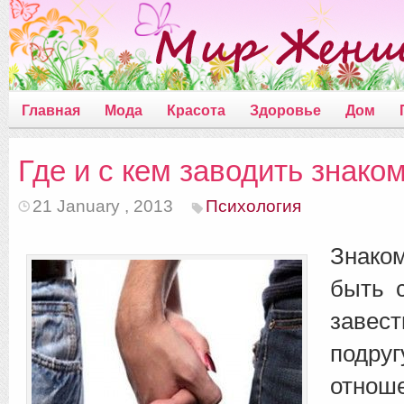
Главная
Мода
Красота
Здоровье
Дом
Где и с кем заводить знако
21 January , 2013
Психология
Знак
быть 
завес
подруг
отнош