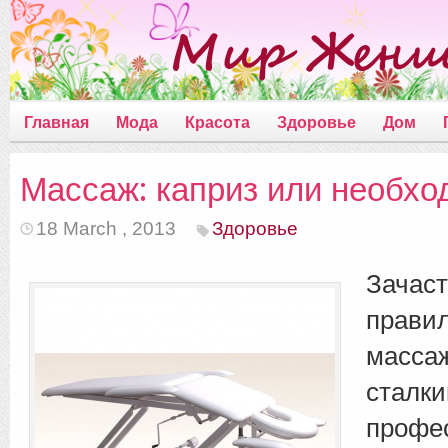
Главная
Мода
Красота
Здоровье
Дом
Массаж: каприз или необхо
18 March , 2013
Здоровье
За
прави
масс
стал
проф