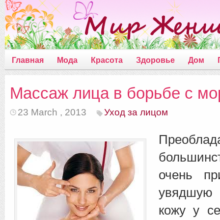
Главная
Мода
Красота
Здоровье
Дом
Массаж лица в борьбе с м
23 March , 2013
Уход за лицом
Преоблад
большин
очень пр
увядшую
кожу у с