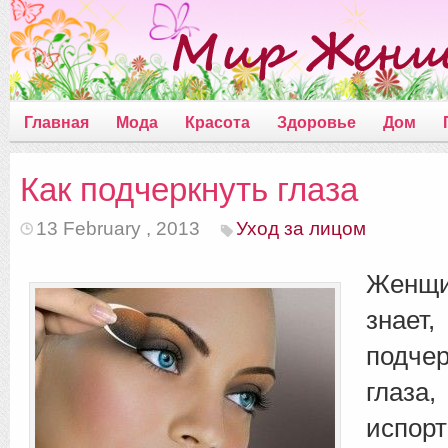
Главная
Мода
Красота
Здоровье
Дом
Как подчеркнуть глаза
13 February , 2013
Уход за лицом
Женщ
знает
подч
глаз
испо