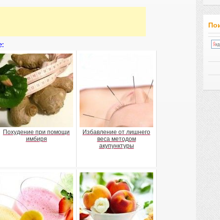
Пои
е:
Похудение при помощи
Избавление от лишнего
имбиря
веса методом
акупунктуры