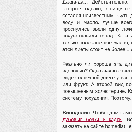
Да-да-да... Действительно
которые, однако, в пищу не
остался неизвестным. Суть 
воду и масло, лучше всего
проснулись въели одну ложк
почувствовали голод. Кстат
только полсолнечное масло,
этой диеты стоит не более 1 
Реально ли хороша эта ди
здоровью? Однозначно ответи
виде солнечной диете у вас 
или фрукт. А второй вид 
повышенным холестерине. Кс
систему похудения. Поэтому,
Виноделие
. Чтобы дом само
дубовые бочки и кадки
. В
заказать на сайте homedistiller