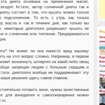
, эта диета основана на применении масел,
 входят. Кстати, автор солнечной диеты так и
диеты состоит в том, что кушать можно только
 подсолнечное. То есть с утра, как только
у масла и так в течении дня, как только вы
и, некоторые диетологи разрешают кушать не
Мо
 но и сливочное или топленое. Придерживаться
Осо
дня.
юве
ета? Не может ли она нанести вред вашему
ть на этот вопрос сложно. Например, в первом
Кор
может возникнуть аллергия на какой-либо овощ
Кие
Сум
вообще запрещен людям с больным сердцем и
наш
тати, диетологи вообще не поддерживают эту
Укр
 ваше решение здесь самое главное.
стоятельно готовить вино, нужны качественные
Мод
се для виноделия и самогоноварения можно
.ru.