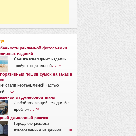
да
бенности рекламной фотосъемки
лирных изделий
Съемка ювелирных изделий
… ∞
требует тщательной
поративный пошив сумок на заказ в
ве
ки стали неотъемлемой частью
… ∞
ей
ашения из джинсовой ткани
Любой желающий сегодня без
… ∞
проблем
ный джинсовый рюкзак
Городские рюкзаки
… ∞
изготовленные из денима,