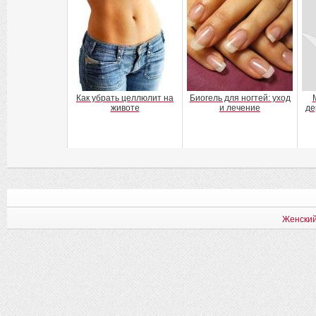
Как убрать целлюлит на
Биогель для ногтей: уход
животе
и лечение
де
Женский