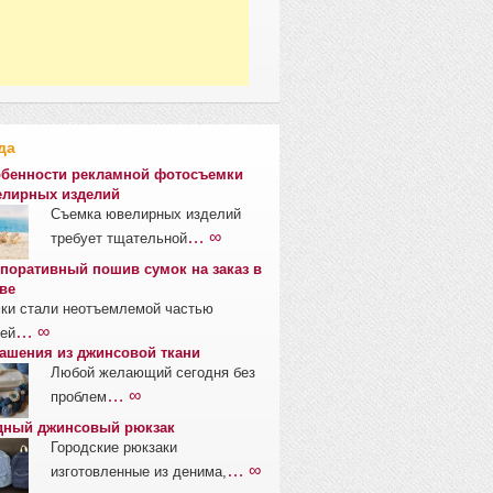
да
бенности рекламной фотосъемки
лирных изделий
Съемка ювелирных изделий
… ∞
требует тщательной
поративный пошив сумок на заказ в
ве
ки стали неотъемлемой частью
… ∞
ей
ашения из джинсовой ткани
Любой желающий сегодня без
… ∞
проблем
ный джинсовый рюкзак
Городские рюкзаки
… ∞
изготовленные из денима,