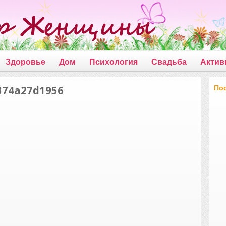
Здоровье
Дом
Психология
Свадьба
Актив
По
374a27d1956
bf16196fc374a27d1956