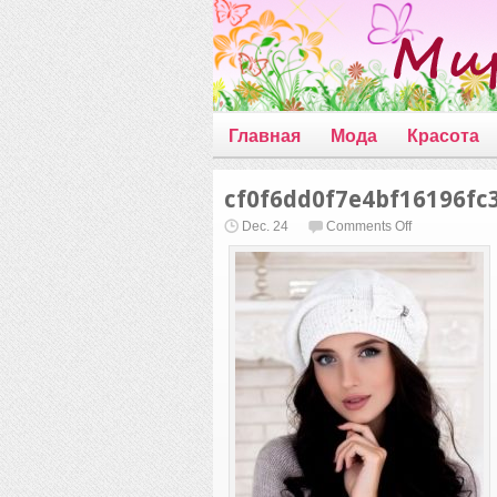
Главная
Мода
Красота
cf0f6dd0f7e4bf16196fc
on
Dec. 24
Comments Off
cf0f6dd0f7e4