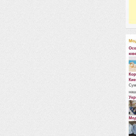
Мо
Осо
юве
Кор
Кие
Сум
наш
Укр
Мод