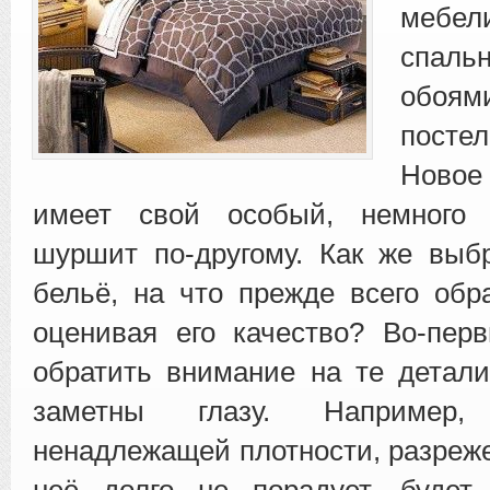
мебе
спал
обо
посте
Новое
имеет свой особый, немного 
шуршит по-другому. Как же выб
бельё, на что прежде всего обр
оценивая его качество? Во-пер
обратить внимание на те детали
заметны глазу. Например
ненадлежащей плотности, разреже
неё долго не порадует, будет 