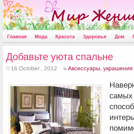
Главная
Мода
Красота
Здоровье
Дом
Добавьте уюта спальне
16 October , 2012
Аксессуары, украшения
Навер
самы
спосо
интер
помим