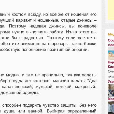
вный костюм всюду, но все же от ношения его
лучший вариант и ношенные, старые джинсы –
да. Поэтому надевая джинсы, вы поневоле
орому нужно выполнять работу. Из-за этого вы
Мо
могли бы с радостью. Поэтому если все же в
Осо
 обратите внимание на шаровары, такие брюки
юве
особствую пополнению позитивной энергии.
Кор
Кие
Сум
не модно, и это не правильно, так как халаты
наш
ор предлагает интернет магазин халаты "Два
Укр
т халат женский, мужской, детский, махровый,
ы домашней одежды.
Мод
 способен подарить чувство защиты, без него
е душа или ванной. Выбирая определенный