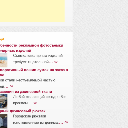
да
бенности рекламной фотосъемки
лирных изделий
Съемка ювелирных изделий
… ∞
требует тщательной
поративный пошив сумок на заказ в
ве
ки стали неотъемлемой частью
… ∞
ей
ашения из джинсовой ткани
Любой желающий сегодня без
… ∞
проблем
ный джинсовый рюкзак
Городские рюкзаки
… ∞
изготовленные из денима,