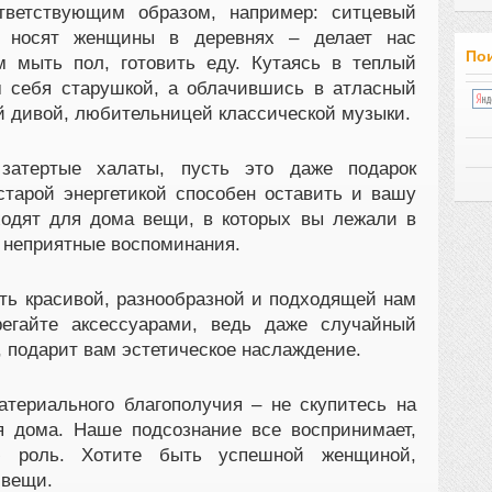
тветствующим образом, например: ситцевый
й носят женщины в деревнях – делает нас
Пои
м мыть пол, готовить еду. Кутаясь в теплый
м себя старушкой, а облачившись в атласный
й дивой, любительницей классической музыки.
затертые халаты, пусть это даже подарок
тарой энергетикой способен оставить и вашу
одят для дома вещи, в которых вы лежали в
 неприятные воспоминания.
ь красивой, разнообразной и подходящей нам
регайте аксессуарами, ведь даже случайный
, подарит вам эстетическое наслаждение.
териального благополучия – не скупитесь на
я дома. Наше подсознание все воспринимает,
 роль. Хотите быть успешной женщиной,
 вещи.