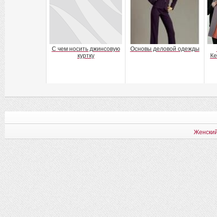
С чем носить джинсовую
Основы деловой одежды
куртку
Ке
Женский