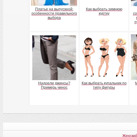
Платье на выпускной:
Как выбрать зимнюю
особенности правильного
куртку
со
выбора
п
Надоели джинсы?
Как выбрать купальник по
Примерь чинос
типу фигуры
Женский