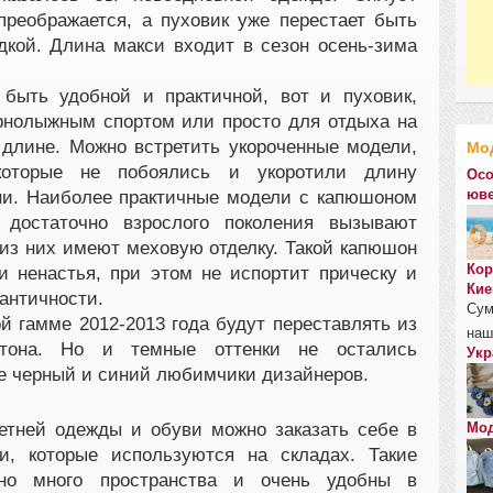
реображается, а пуховик уже перестает быть
кой. Длина макси входит в сезон осень-зима
быть удобной и практичной, вот и пуховик,
рнолыжным спортом или просто для отдыха на
 длине. Можно встретить укороченные модели,
Мо
которые не побоялись и укоротили длину
Осо
юве
ни. Наиболее практичные модели с капюшоном
достаточно взрослого поколения вызывают
 из них имеют меховую отделку. Такой капюшон
Кор
 и ненастья, при этом не испортит прическу и
Кие
античности.
Сум
й гамме 2012-2013 года будут переставлять из
наш
тона. Но и темные оттенки не остались
Укр
е черный и синий любимчики дизайнеров.
етней одежды и обуви можно заказать себе в
Мод
и, которые используются на складах. Такие
ьно много пространства и очень удобны в