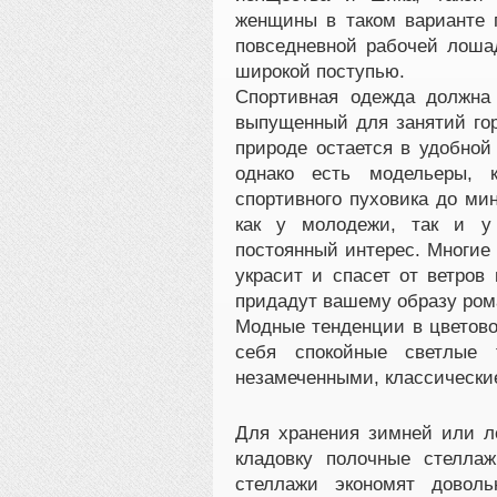
женщины в таком варианте п
повседневной рабочей лошад
широкой поступью.
Спортивная одежда должна 
выпущенный для занятий го
природе остается в удобной
однако есть модельеры, 
спортивного пуховика до ми
как у молодежи, так и у 
постоянный интерес. Многие
украсит и спасет от ветров
придадут вашему образу ром
Модные тенденции в цветово
себя спокойные светлые 
незамеченными, классически
Для хранения зимней или л
кладовку полочные стеллаж
стеллажи экономят довол