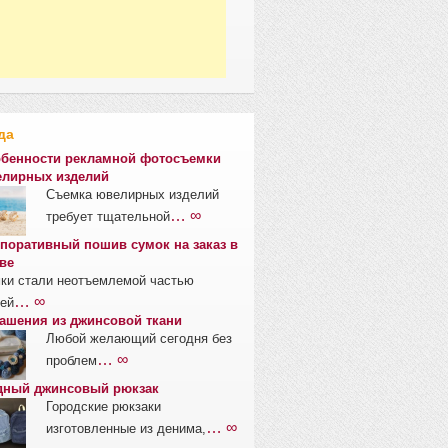
да
бенности рекламной фотосъемки
лирных изделий
Съемка ювелирных изделий
… ∞
требует тщательной
поративный пошив сумок на заказ в
ве
ки стали неотъемлемой частью
… ∞
ей
ашения из джинсовой ткани
Любой желающий сегодня без
… ∞
проблем
ный джинсовый рюкзак
Городские рюкзаки
… ∞
изготовленные из денима,