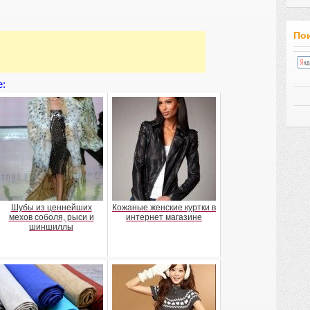
Пои
е:
Шубы из ценнейших
Кожаные женские куртки в
мехов соболя, рыси и
интернет магазине
шиншиллы