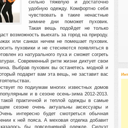
сильно тяжелую и достаточно
удобную одежду. Комфортно себя
чувствовать в такие ненастные
зимние дни поможет пуховик.
Такая вещь подойдет не только
даст возможность выехать за город на природу.
ыжах или санках ничем не помешает пуховик.
осить пуховики и не стесняются появляться в
отовлен из натурального пуха и сможет согреть
ратурах. Современный ритм жизни диктует свои
ина. Выбрав пуховик вы останетесь модной и
оторый подарит вам эта вещь, не заставит вас
Ин
тоятельствах.
ествует по подиумам многих известных домов
 популярным и в сезоне осень-зима 2012-2013.
т такой практичной и теплой одежды в самые
щем сезоне очень актуальны аксессуары и
Очень интересно будет смотреться обычная
ении к ней пояса. А меховая отделка добавит
казалось бы повседневной одежде. Силуэт