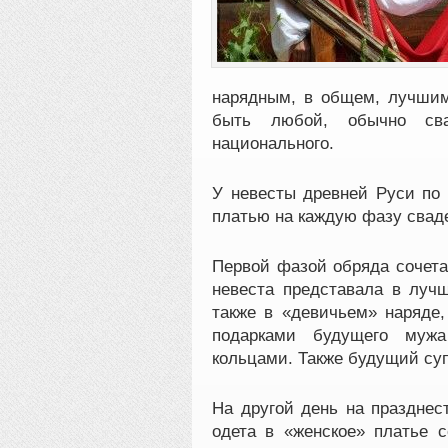
нарядным, в общем, лучшим 
быть любой, обычно св
национального.
У невесты древней Руси по
платью на каждую фазу свад
Первой фазой обряда сочета
невеста представала в луч
также в «девичьем» наряде,
подарками будущего мужа
кольцами. Также будущий суп
На другой день на празднес
одета в «женское» платье 