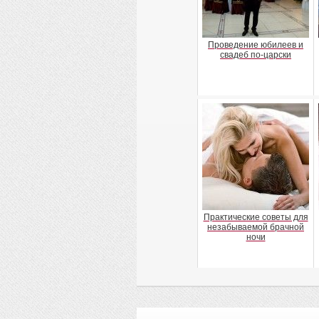
Проведение юбилеев и
свадеб по-царски
Практические советы для
незабываемой брачной
ночи