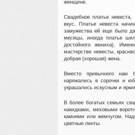
женщине.
Свадебное платье невеста,
вкус. Платье невеста начи
замужества ей еще было да
месяцы, иногда платье шил
достойного жениха). Име
мастерстве невесты, красив
добрая (хорошая) жена.
Вместо привычного нам б
наряжались в сорочки и юб
украшались искусным и ярки
В более богатых семьях св
накидками, меховыми воротн
камнями или жемчугом. Наде
цветные ленты.