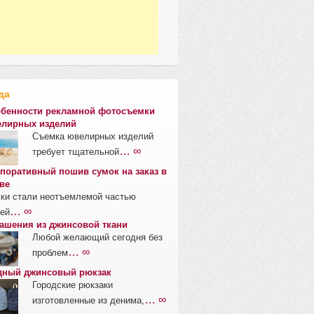
да
бенности рекламной фотосъемки
лирных изделий
Съемка ювелирных изделий
… ∞
требует тщательной
поративный пошив сумок на заказ в
ве
ки стали неотъемлемой частью
… ∞
ей
ашения из джинсовой ткани
Любой желающий сегодня без
… ∞
проблем
ный джинсовый рюкзак
Городские рюкзаки
… ∞
изготовленные из денима,