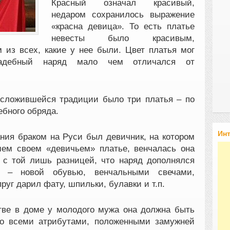
Красный означал красивый,
недаром сохранилось выражение
«красна девица». То есть платье
невесты было красивым,
из всех, какие у нее были. Цвет платья мог
адебный наряд мало чем отличался от
 сложившейся традиции было три платья – по
ебного обряда.
Ин
ния браком на Руси был девичник, на котором
шем своем «девичьем» платье, венчалась она
 с той лишь разницей, что наряд дополнялся
 – новой обувью, венчальными свечами,
руг дарил фату, шпильки, булавки и т.п.
тве в доме у молодого мужа она должна быть
со всеми атрибутами, положенными замужней