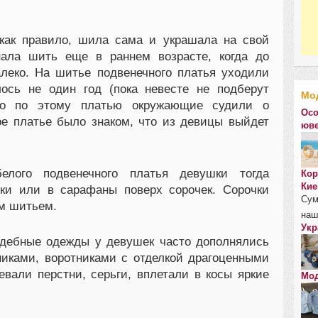
 как правило, шила сама и украшала на свой
нала шить еще в раннем возрасте, когда до
леко. На шитье подвенечного платья уходили
ось не один год (пока невесте не подберут
Мо
нно по этому платью окружающие судили о
Осо
ое платье было знаком, что из девицы выйдет
юве
елого подвенечного платья девушки тогда
Кор
Кие
ки или в сарафаны поверх сорочек. Сорочки
Сум
м шитьем.
наш
Укр
адебные одежды у девушек часто дополнялись
иками, воротниками с отделкой драгоценными
вали перстни, серьги, вплетали в косы яркие
Мод