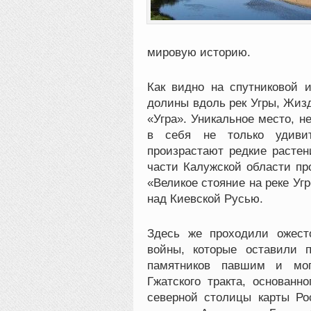
мировую историю.
Как видно на спутниковой 
долины вдоль рек Угры, Жиз
«Угра». Уникальное место, н
в себя не только удивит
произрастают редкие растен
части Калужской области пр
«Великое стояние на реке Уг
над Киевской Русью.
Здесь же проходили ожест
войны, которые оставили 
памятников павшим и мог
Гжатского тракта, основанн
северной столицы карты Рос