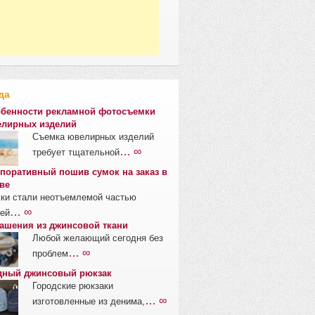
да
бенности рекламной фотосъемки
лирных изделий
Съемка ювелирных изделий
… ∞
требует тщательной
поративный пошив сумок на заказ в
ве
ки стали неотъемлемой частью
… ∞
ей
ашения из джинсовой ткани
Любой желающий сегодня без
… ∞
проблем
ный джинсовый рюкзак
Городские рюкзаки
… ∞
изготовленные из денима,