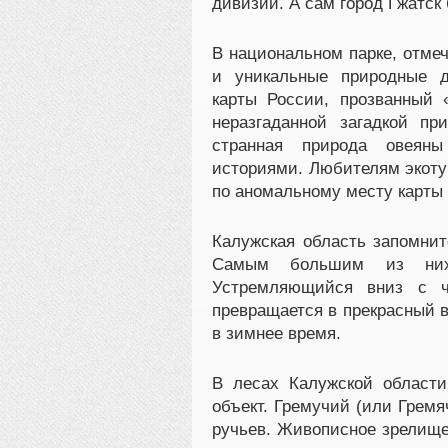
дивизии. А сам город Гжатск
В национальном парке, отме
и уникальные природные д
карты России, прозванный 
неразгаданной загадкой п
странная природа овеян
историями. Любителям экоту
по аномальному месту карты
Калужская область запомни
Самым большим из них 
Устремляющийся вниз с ч
превращается в прекрасный в
в зимнее время.
В лесах Калужской област
объект. Гремучий (или Грем
ручьев. Живописное зрелищ