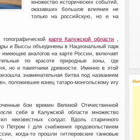
множество исторических событий,
оказавших большое влияние не
только на российскую, но и на
и топографической
карте Калужской области
,
дры и Выссы объединены в Национальный парк
е имеющее аналогов на карте России, включает
ельные по красоте природные зоны, где
ия, но и памятники древности. Именно в этой
оизошла знаменательная битва под названием
Ин
ре», положившее конец татаро-монгольскому игу
оченные бои времен Великой Отечественной
после себя в Калужской области множество
ил неизвестных солдат. Вдоль старинного
ого Петром I для снабжения продовольствием
сии, когда-то прошли гитлеровские танковые