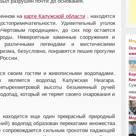
 был разрушен почти до основания.
ченном на
карте Калужской области
, находятся
остопримечательности. Удивительный уголок
«Чертовым городищем», до сих пор остается
рироды. Невероятные каменные сооружения и
Мо
ы различными легендами и мистическими
Осо
ризма, безусловно, понравятся пешие прогулки
юве
 России.
тся своим гостям и живописными водопадами.
Кор
является водопад Калужская Ниагара.
Кие
Сум
етырехметровой высоты безымянный ручей
наш
одопад, который не теряет своего очарования и
Укр
и находится еще один прекрасный природный
Мод
ячий) водопад образован перекатами множества
е сопровождается сильным грохотом падающей