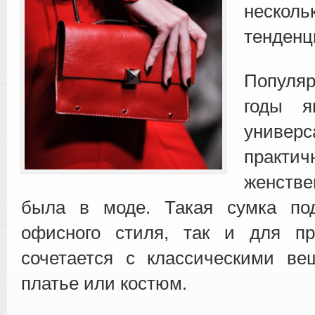
неско
тенденц
Популяр
годы я
унив
прак
женств
была в моде. Такая сумка по
офисного стиля, так и для пр
сочетается с классическими ве
платье или костюм.