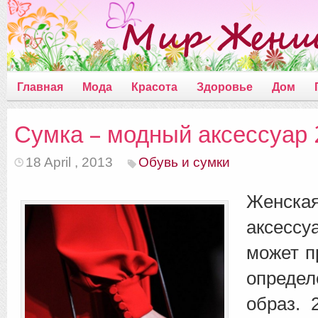
Главная
Мода
Красота
Здоровье
Дом
Сумка – модный аксессуар 2
18 April , 2013
Обувь и сумки
Женская
аксесс
может п
опреде
образ. 