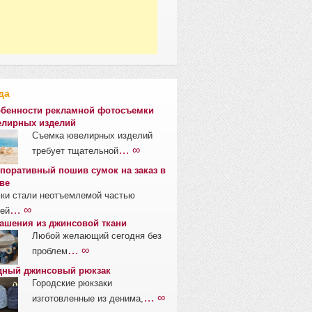
да
бенности рекламной фотосъемки
лирных изделий
Съемка ювелирных изделий
… ∞
требует тщательной
поративный пошив сумок на заказ в
ве
ки стали неотъемлемой частью
… ∞
ей
ашения из джинсовой ткани
Любой желающий сегодня без
… ∞
проблем
ный джинсовый рюкзак
Городские рюкзаки
… ∞
изготовленные из денима,