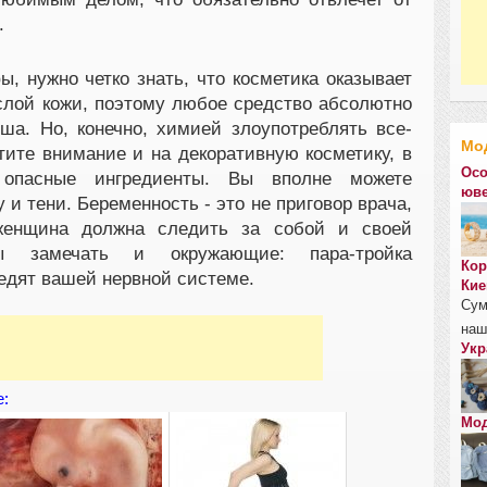
.
, нужно четко знать, что косметика оказывает
слой кожи, поэтому любое средство абсолютно
а. Но, конечно, химией злоупотреблять все-
Мо
атите внимание и на декоративную косметику, в
Осо
 опасные ингредиенты. Вы вполне можете
юве
 и тени. Беременность - это не приговор врача,
женщина должна следить за собой и своей
ы замечать и окружающие: пара-тройка
Кор
едят вашей нервной системе.
Кие
Сум
наш
Укр
е:
Мод