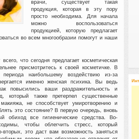
врачи, существует такая
продукция, которая в эту пору
просто необходима
. Для начала
можно воспользоваться
продукцией, которую предлагает
оваться во всем многообразии помогут и наши
 всего, что сегодня предлагает косметическая
ельнее присмотритесь к своей косметичке. В
 периода наибольшему воздействию из-за
Ин
вергается именно женская психика. Вы ведь
как повысились ваши раздражительность и
д, который также претерпел существенные
 макияжа, не способствует умиротворению и
блять это состояние? В первую очередь, вновь
ый обиход все гигиенические средства. Во-
ходимы, чтобы облегчить стресс, который
-вторых, это даст вам возможность заняться
юбимым делом, что обязательно отвлечет от