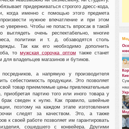
бязывает придерживаться строгого дресс-кода,
ии, когда именно с помощью этого предмета
 произвести нужное впечатление и при этом
о уверенно. Чтобы не попасть впросак в такой
мо выглядеть очень респектабельно, многие
Мо
еса, политики и т. д. обзаводятся столь
дежды. Так как его необходимо дополнить
Осо
юве
роба, то
мужская сорочка оптом
также станет
 для владельцев магазинов и бутиков.
Кор
 посредников, а напрямую у производителя
Кие
ить себестоимость продукции. Это позволяет
Сум
 свой товар приемлемые цены привлекательные
наш
Укр
о, приобретая партию того или иного товара у
ь брак сведен к нулю. Как правило, швейные
ации, поэтому на каждом этапе изготовления
Мод
рочки следят за качеством. Это, а также
ов к своей работе позволяет им гарантировать
 изделия, сошедшего с конвейера. Другими