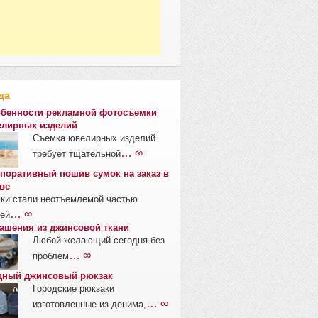
да
бенности рекламной фотосъемки
лирных изделий
Съемка ювелирных изделий
… ∞
требует тщательной
поративный пошив сумок на заказ в
ве
ки стали неотъемлемой частью
… ∞
ей
ашения из джинсовой ткани
Любой желающий сегодня без
… ∞
проблем
ный джинсовый рюкзак
Городские рюкзаки
… ∞
изготовленные из денима,