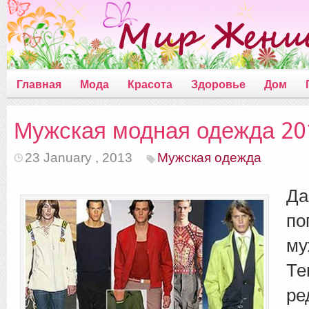
Главная
Мода
Красота
Здоровье
Дом
Мужская модная одежда 20
23 January , 2013
Мужская одежда
Да
п
м
Те
ре