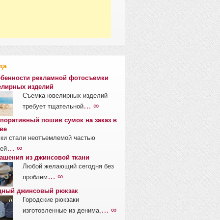
да
бенности рекламной фотосъемки
лирных изделий
Съемка ювелирных изделий
… ∞
требует тщательной
поративный пошив сумок на заказ в
ве
ки стали неотъемлемой частью
… ∞
ей
ашения из джинсовой ткани
Любой желающий сегодня без
… ∞
проблем
ный джинсовый рюкзак
Городские рюкзаки
… ∞
изготовленные из денима,