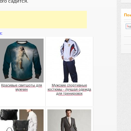
ого садится.
Пои
е:
Красивые свитшоты для
Мужские спортивные
мужчин
костюмы - лучшая одежда
для тренировок