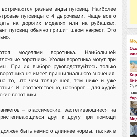
 встречаются разные виды пуговиц. Наиболее
тровые пуговицы с 4 дырочками. Чаще всего
деть на дорогих моделях или на рубашках,
иант пуговиц обычно пришит швом накрест. Это
ьно.
Мо
Осо
ются моделями воротника. Наибольшей
юве
ложные воротники. Уголки воротника могут при
мы. При их выборе руководствуйтесь только
 воротника не имеет принципиального значения.
Кор
 на то, что чем толще шея, тем ниже и уже
Кие
Сум
тник. И, соответственно, наоборот – для худой
наш
окие воротники.
Укр
анжетов – классические, застегивающиеся на
 пристегивающиеся друг к другу при помощи
Мод
должен быть немного длиннее нормы, так как в