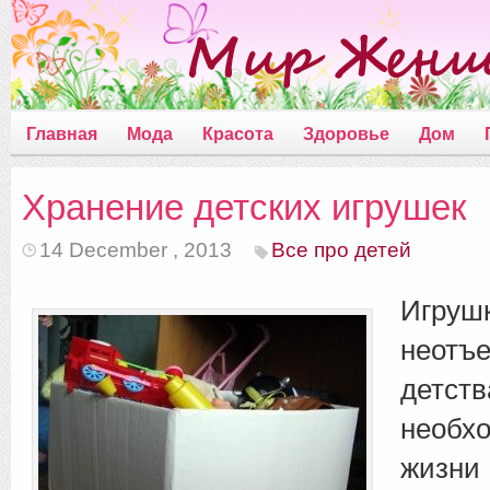
Главная
Мода
Красота
Здоровье
Дом
Хранение детских игрушек
14 December , 2013
Все про детей
Игру
неотъ
детст
необ
жиз