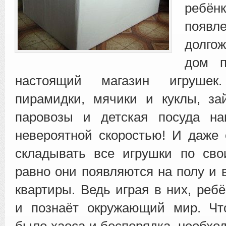
ре
появл
долго
дом п
настоящий магазин игруше
пирамидки, мячики и
куклы, зай
паровозы и детская посуда н
невероятной скоростью! И даже
складывать все игрушки по сво
равно они появляются на полу и 
квартиры. Ведь играя в них, реб
и познаёт окружающий мир. Ч
было хаоса и беспорядка, необхо