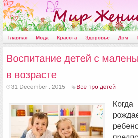
Главная
Мода
Красота
Здоровье
Дом
Воспитание детей с малень
в возрасте
31 December , 2015
Все про детей
Ког
рожд
ребен
предп