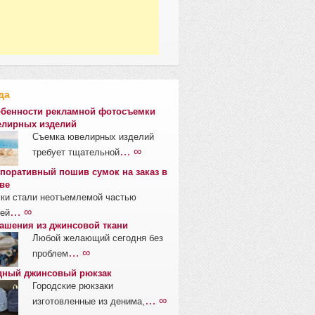
да
бенности рекламной фотосъемки
лирных изделий
Съемка ювелирных изделий
… ∞
требует тщательной
поративный пошив сумок на заказ в
ве
ки стали неотъемлемой частью
… ∞
ей
ашения из джинсовой ткани
Любой желающий сегодня без
… ∞
проблем
ный джинсовый рюкзак
Городские рюкзаки
… ∞
изготовленные из денима,