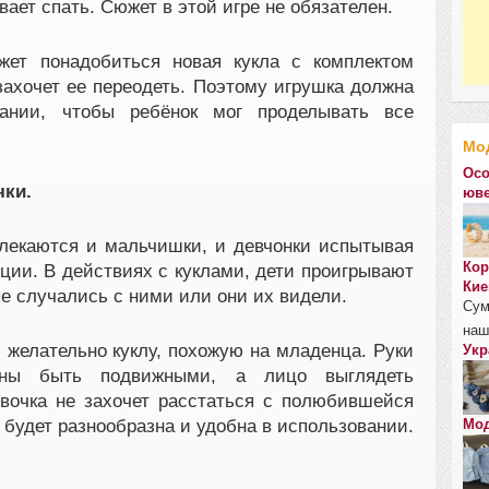
ает спать. Сюжет в этой игре не обязателен.
ет понадобиться новая кукла с комплектом
захочет ее переодеть. Поэтому игрушка должна
ании, чтобы ребёнок мог проделывать все
Мо
Осо
чки.
юве
влекаются и мальчишки, и девчонки испытывая
Кор
ции. В действиях с куклами, дети проигрывают
Кие
ые случались с ними или они их видели.
Сум
наш
 желательно куклу, похожую на младенца. Руки
Укр
ны быть подвижными, а лицо выглядеть
вочка не захочет расстаться с полюбившейся
 будет разнообразна и удобна в использовании.
Мод