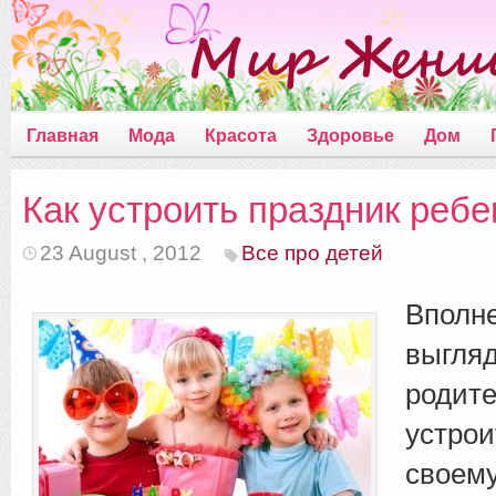
Главная
Мода
Красота
Здоровье
Дом
Как устроить праздник ребе
23 August , 2012
Все про детей
Впол
выгл
родит
устро
своем