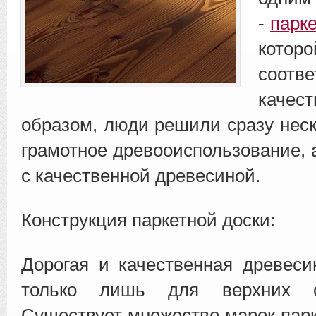
-
парк
кото
соотве
каче
образом, люди
решили сразу неск
грамотное древооиспользование, 
с качественной древесиной.
Конструкция паркетной доски:
Дорогая и качественная древеси
только лишь для верхних с
Существует множество марок парк