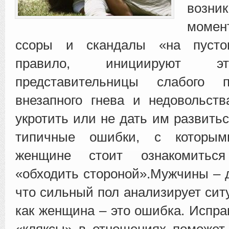
возни
момен
ссоры и скандалы «на пуст
правило, инициируют э
представительницы слабого 
внезапного гнева и недовольст
укротить или не дать им развить
типичные ошибки, с которым
женщине стоит ознакомитьс
«обходить стороной».Мужчины – д
что сильный пол анализирует сит
как женщина – это ошибка. Испра
«кляксы» в отношениях поможе