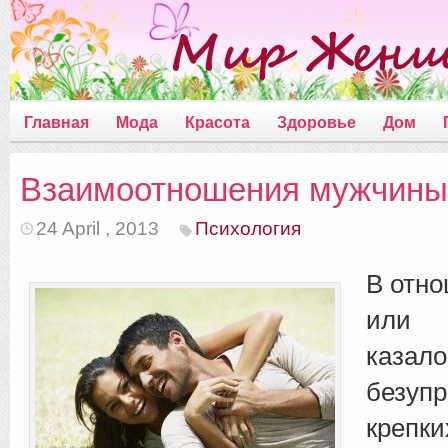
Главная
Мода
Красота
Здоровье
Дом
Взаимоотношения мужчины
24 April , 2013
Психология
В отно
или в
каз
без
креп