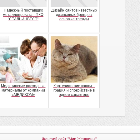
Надежный поставщик
Дизайн сайтов известных
металлопроката - ПКФ
джинсовых брендов:
"СТАЛЬИНВЕСТ"
основые тренды
Медицинские расходные
Картезианские кошки –
материалы от компании
грация и спокойствие в
«МЕДИКОМ»
одном характере
Женский сайт "Мир Женщины"
.