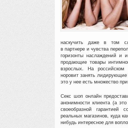
наскучить даже в том сл
в партнере и чувства перепол
горизонты наслаждений и и
продающие товары интимног
взрослых. На российском 
норовит занять лидирующие 
это у нее есть множество при
Секс шоп онлайн предостав
анонимности клиента (а эт
своеобразной гарантией 
реальных магазинов, куда к
нибудь интересное для вопл