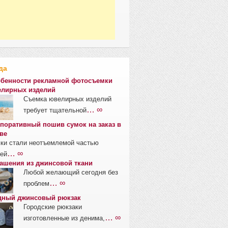
да
бенности рекламной фотосъемки
лирных изделий
Съемка ювелирных изделий
… ∞
требует тщательной
поративный пошив сумок на заказ в
ве
ки стали неотъемлемой частью
… ∞
ей
ашения из джинсовой ткани
Любой желающий сегодня без
… ∞
проблем
ный джинсовый рюкзак
Городские рюкзаки
… ∞
изготовленные из денима,