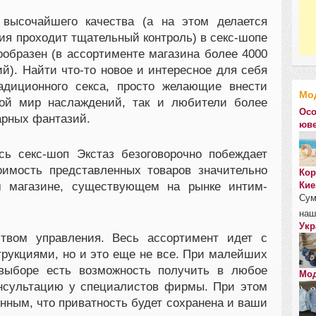
 высочайшего качества (а на этом делается
ция проходит тщательный контроль) в секс-шопе
ообразен (в ассортименте магазина более 4000
й). Найти что-то новое и интересное для себя
адиционного секса, просто желающие внести
Мо
вой мир наслаждений, так и любители более
Осо
арных фантазий.
юве
сь секс-шоп Экстаз безоговорочно побеждает
оимость представленных товаров значительно
Кор
 магазине, существующем на рынке интим-
Кие
Сум
наш
Укр
ством управления. Весь ассортимент идет с
рукциями, но и это еще не все. При малейших
 выборе есть возможность получить в любое
Мод
онсультацию у специалистов фирмы. При этом
нным, что приватность будет сохранена и ваши