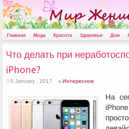
Главная
Мода
Красота
Здоровье
Дом
Что делать при неработосп
iPhone?
5 January , 2017
Интересное
На се
iPhon
прост
де