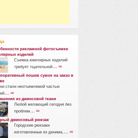
да
бенности рекламной фотосъемки
лирных изделий
Съемка ювелирных изделий
… ∞
требует тщательной
поративный пошив сумок на заказ в
ве
ки стали неотъемлемой частью
… ∞
ей
ашения из джинсовой ткани
Любой желающий сегодня без
… ∞
проблем
ный джинсовый рюкзак
Городские рюкзаки
… ∞
изготовленные из денима,