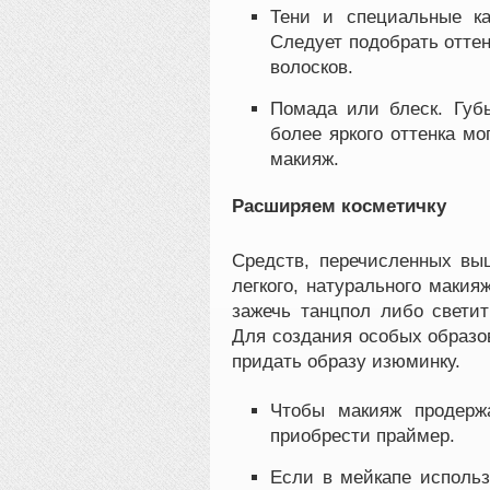
Тени и специальные к
Следует подобрать отте
волосков.
Помада или блеск. Губы
более яркого оттенка мо
макияж.
Расширяем косметичку
Средств, перечисленных выш
легкого, натурального макия
зажечь танцпол либо свети
Для создания особых образов
придать образу изюминку.
Чтобы макияж продерж
приобрести праймер.
Если в мейкапе использ