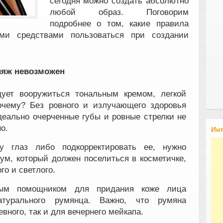
сегодня можно создать абсолютно
любой образ. Поговорим
подробнее о том, какие правила
ми средствами пользоваться при создании
ияж невозможен
ует вооружиться тональным кремом, легкой
очему? Без ровного и излучающего здоровья
деально очерченные губы и ровные стрелки не
о.
Ин
 глаз либо подкорректировать ее, нужно
ум, который должен поселиться в косметичке,
го и светлого.
ным помощником для придания коже лица
атурального румянца. Важно, что румяна
вного, так и для вечернего мейкапа.