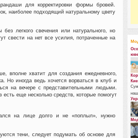
арандаши для корректировки формы бровей.
нок, наиболее подходящий натуральному цвету
 без легкого свечения или натурального, но
гут свести на нет все усилия, потраченные на
Мо
Осо
юве
е, вполне хватит для создания ежедневного,
Кор
жа. Но иногда ведь хочется ворваться в клуб и
Кие
Сум
ться на вечере с представительными людьми.
наш
 есть еще несколько средств, которые помогут
Укр
ался на лице долго и не «поплыл», нужно
Мод
уются тени, следует подумать об основе для