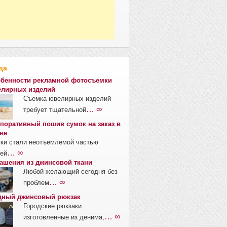
да
бенности рекламной фотосъемки
лирных изделий
Съемка ювелирных изделий
… ∞
требует тщательной
поративный пошив сумок на заказ в
ве
ки стали неотъемлемой частью
… ∞
ей
ашения из джинсовой ткани
Любой желающий сегодня без
… ∞
проблем
ный джинсовый рюкзак
Городские рюкзаки
… ∞
изготовленные из денима,