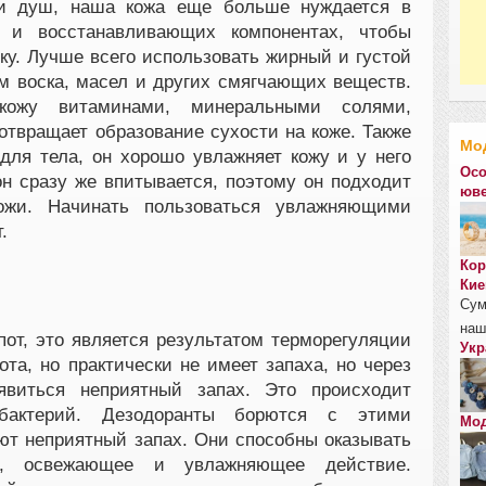
ли душ, наша кожа еще больше нуждается в
 и восстанавливающих компонентах, чтобы
ку. Лучше всего использовать жирный и густой
 воска, масел и других смягчающих веществ.
ожу витаминами, минеральными солями,
отвращает образование сухости на коже. Также
Мо
для тела, он хорошо увлажняет кожу и у него
Осо
он сразу же впитывается, поэтому он подходит
юве
ожи. Начинать пользоваться увлажняющими
.
Кор
Кие
Сум
наш
пот, это является результатом терморегуляции
Укр
та, но практически не имеет запаха, но через
явиться неприятный запах. Это происходит
бактерий. Дезодоранты борются с этими
Мод
ют неприятный запах. Они способны оказывать
е, освежающее и увлажняющее действие.