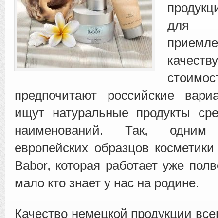
продук
для 
приемл
качест
стоим
предпочитают российские вари
ищут натуральные продукты сре
наименований. Так, одни
европейских образцов косметики
Babor, которая работает уже полв
мало кто знает у нас на родине.
Качество немецкой продукции все